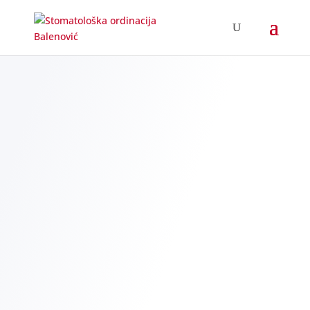
Neinvazivni tretmani
pomlađivanja lica
Osvježite vašu kožu, osvježite vaš
izgled