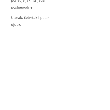
ponedjeljak i srijeda
poslijepodne
Utorak, četvrtak i petak
ujutro