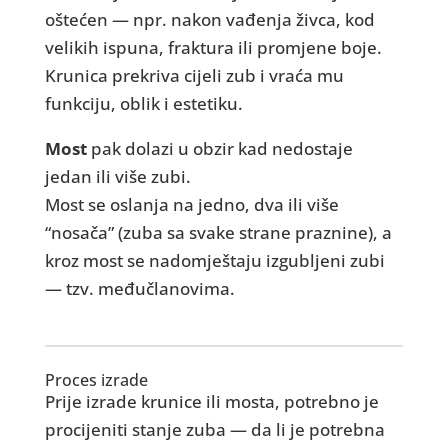
oštećen — npr. nakon vađenja živca, kod
velikih ispuna, fraktura ili promjene boje.
Krunica prekriva cijeli zub i vraća mu
funkciju, oblik i estetiku.
Most
pak dolazi u obzir kad nedostaje
jedan ili više zubi.
Most se oslanja na jedno, dva ili više
“nosača” (zuba sa svake strane praznine), a
kroz most se nadomještaju izgubljeni zubi
— tzv. međučlanovima.
Proces izrade
Prije izrade krunice ili mosta, potrebno je
procijeniti stanje zuba — da li je potrebna