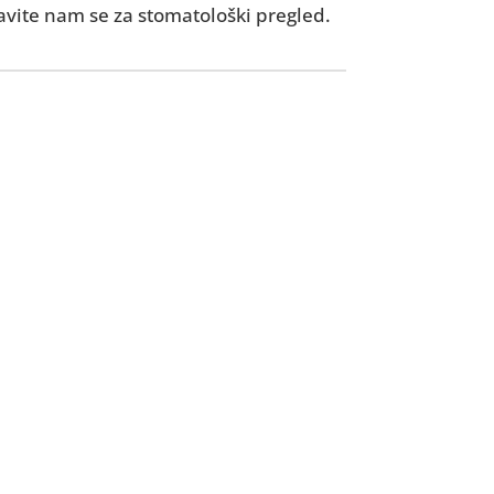
vite nam se za stomatološki pregled.
 s problemima u usnoj
mogu uspješno liječiti.
tomatološki pregled i
oblema te kako ponovno
jež i zdrav dah.