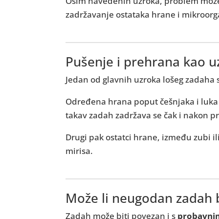
Osim navedenih uzroka, problem može st
zadržavanje ostataka hrane i mikroor
Pušenje i prehrana kao u
Jedan od glavnih uzroka lošeg zadaha
Određena hrana poput češnjaka i luka s
takav zadah zadržava se čak i nakon pr
Drugi pak ostatci hrane, između zubi i
mirisa.
Može li neugodan zadah b
Zadah može biti povezan i s
probavni