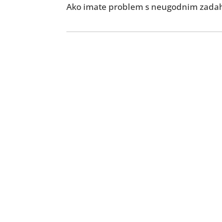
Ako imate problem s neugodnim zadahom
Muči li vas
zad