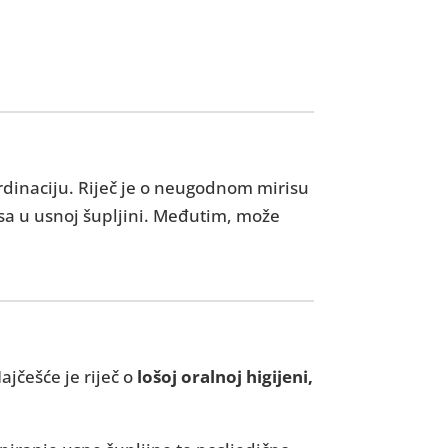
rdinaciju. Riječ je o neugodnom mirisu
esa u usnoj šupljini. Međutim, može
jčešće je riječ o
lošoj oralnoj higijeni,