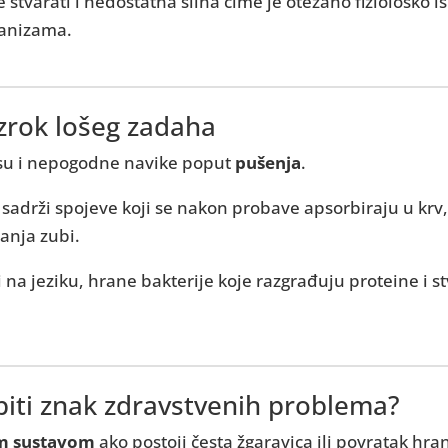
varati i nedostatna slina čime je otežano fiziološko is
ganizama.
zrok lošeg zadaha
 su i nepogodne navike poput
pušenja
.
adrži spojeve koji se nakon probave apsorbiraju u krv, 
anja zubi.
li na jeziku, hrane bakterije koje razgrađuju proteine 
iti znak zdravstvenih problema?
m sustavom
ako postoji česta žgaravica ili povratak hr