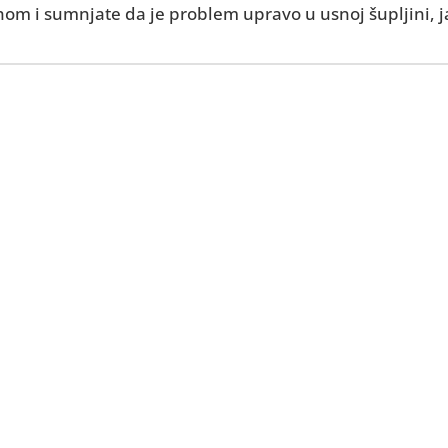
 i sumnjate da je problem upravo u usnoj šupljini, ja
 neugodan
Često je povezan
šupljini koji se 
ah?
Naručite se na s
saznajte uzrok pr
postići sv