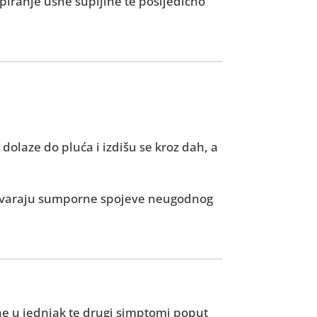
piranje usne šupljine te posljedično
dolaze do pluća i izdišu se kroz dah, a
i stvaraju sumporne spojeve neugodnog
ane u jednjak te drugi simptomi poput