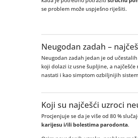
kada je potrebno potražiti
stručnu po
se problem može uspješno riješiti.
Neugodan zadah – najčešći
Neugodan zadah jedan je od učestalih 
koji dolazi iz usne šupljine, a najčešć
nastati i kao simptom ozbiljnijih siste
Koji su najčešći uzroci 
Procjenjuje se da je više od 80 % slu
karijesu i/ili bolestima parodonta
.