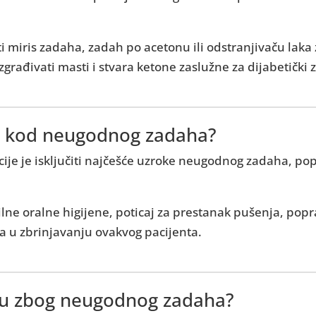
asti miris zadaha, zadah po acetonu ili odstranjivaču lak
azgrađivati masti i stvara ketone zaslužne za dijabetički
 kod neugodnog zadaha?
je je isključiti najčešće uzroke neugodnog zadaha, poput
lne oralne higijene, poticaj za prestanak pušenja, popr
a u zbrinjavanju ovakvog pacijenta.
ogu zbog neugodnog zadaha?