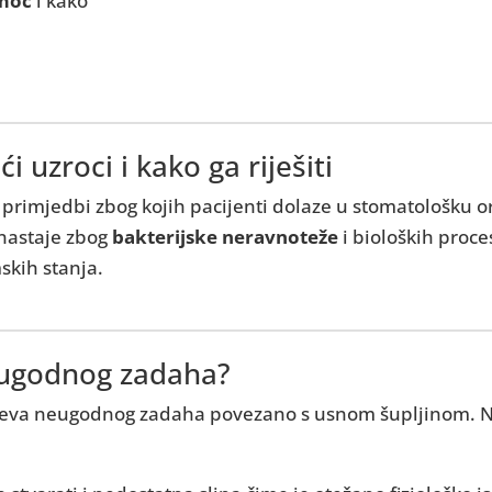
moć
i kako
 uzroci i kako ga riješiti
primjedbi zbog kojih pacijenti dolaze u stomatološku o
e nastaje zbog
bakterijske neravnoteže
i bioloških proc
mskih stanja.
neugodnog zadaha?
čajeva neugodnog zadaha povezano s usnom šupljinom. Na