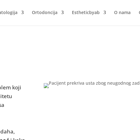
tologija
Ortodoncija
Estheticbyab
O nama
oblem koji
itetu
sa
zadaha,