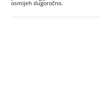
osmijeh dugoročno.
Imate implantate ili
sumnjate na
periimplantitis?
Rezervirajte pregled u
ordinaciji Balenović i zaštitite
zdravlje svojeg osmijeha.