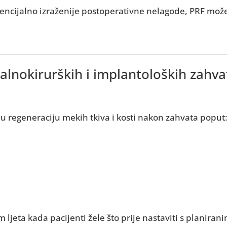
tencijalno izraženije postoperativne nelagode, PRF mož
alnokirurških i implantoloških zahva
ju regeneraciju mekih tkiva i kosti nakon zahvata poput
m ljeta kada pacijenti žele što prije nastaviti s planir