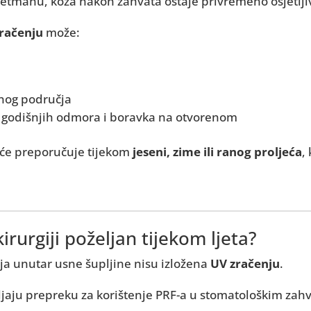
retmanu, koža nakon zahvata ostaje privremeno osjetljiv
račenju
može:
ranog područja
om godišnjih odmora i boravka na otvorenom
šće preporučuje tijekom
jeseni, zime ili ranog proljeća
,
irurgiji poželjan tijekom ljeta?
čja unutar usne šupljine nisu izložena
UV zračenju
.
ljaju prepreku za korištenje PRF-a u stomatološkim zah