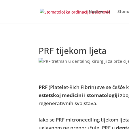
Naslovnica
Stoma
PRF tijekom ljeta
PRF
(Platelet-Rich Fibrin) sve se češće k
estetskoj
medicini
i
stomatologiji
zbog
regenerativnih svojstava.
Iako se PRF microneedling tijekom ljet
uglavnom ne preporučuje, PRF u
dent