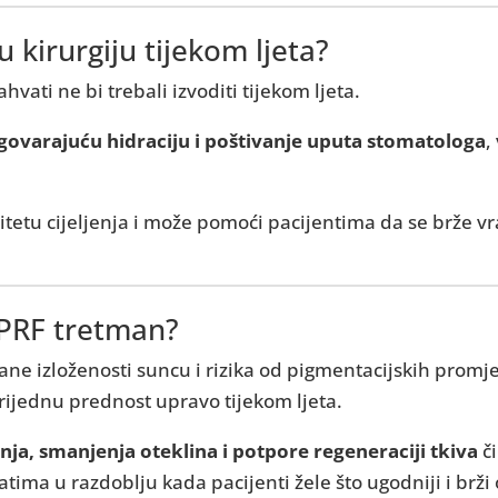
 kirurgiju tijekom ljeta?
hvati ne bi trebali izvoditi tijekom ljeta.
govarajuću hidraciju i poštivanje uputa stomatologa
,
tetu cijeljenja i može pomoći pacijentima da se brže 
 PRF tretman?
ne izloženosti suncu i rizika od pigmentacijskih promj
rijednu prednost upravo tijekom ljeta.
enja, smanjenja oteklina i potpore regeneraciji tkiva
či
tima u razdoblju kada pacijenti žele što ugodniji i brži