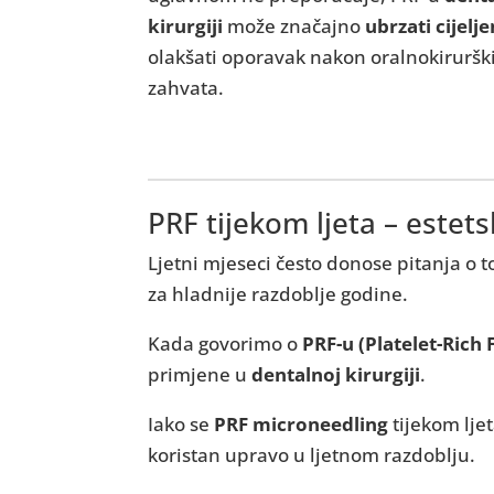
kirurgiji
može značajno
ubrzati
cijelje
olakšati oporavak nakon oralnokiruršk
zahvata.
PRF tijekom ljeta – estets
Ljetni mjeseci često donose pitanja o t
za hladnije razdoblje godine.
Kada govorimo o
PRF-u (Platelet-Rich 
primjene u
dentalnoj kirurgiji
.
Iako se
PRF microneedling
tijekom lje
koristan upravo u ljetnom razdoblju.