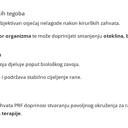
nih tegoba
bjektivan osjećaj nelagode nakon kirurških zahvata.
or organizma
te može doprinijeti smanjenju
oteklina, b
a
oja djeluje poput biološkog zavoja.
 i podržava stabilno cijeljenje rane.
hvata PRF doprinosi stvaranju povoljnog okruženja za r
 terapije
.