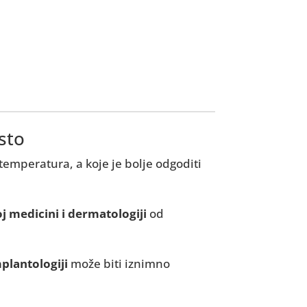
isto
 temperatura, a koje je bolje odgoditi
j medicini i dermatologiji
od
mplantologiji
može biti iznimno