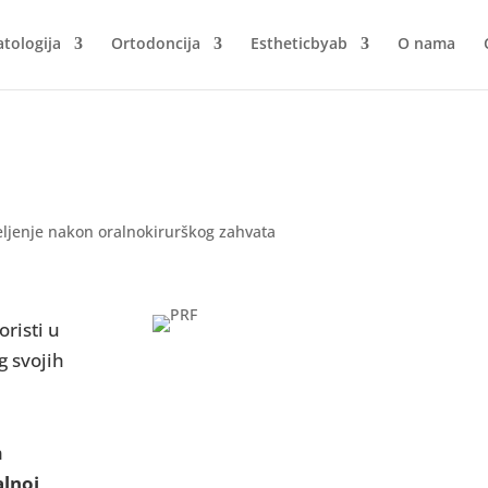
tologija
Ortodoncija
Estheticbyab
O nama
oristi u
 svojih
a
alnoj