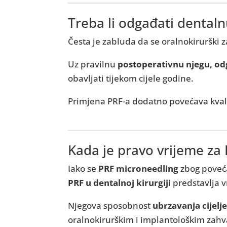
Treba li odgađati dentalnu
Česta je zabluda da se oralnokirurški za
Uz pravilnu
postoperativnu njegu, od
obavljati tijekom cijele godine.
Primjena PRF-a dodatno povećava kvali
Kada je pravo vrijeme za
Iako se
PRF microneedling
zbog poveća
PRF u dentalnoj kirurgiji
predstavlja v
Njegova sposobnost
ubrzavanja cijelj
oralnokirurškim i implantološkim zahva