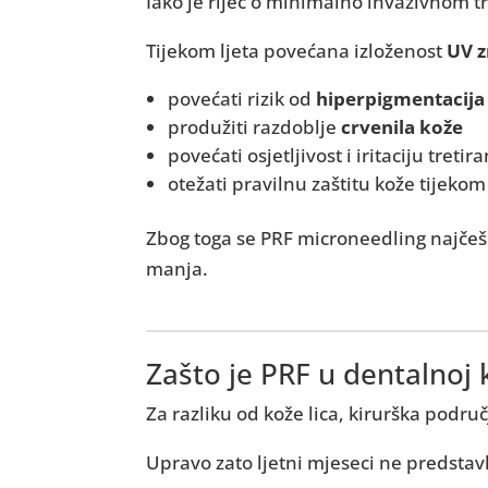
Iako je riječ o minimalno invazivnom t
Tijekom ljeta povećana izloženost
UV z
povećati rizik od
hiperpigmentacija
produžiti razdoblje
crvenila kože
povećati osjetljivost i iritaciju treti
otežati pravilnu zaštitu kože tijek
Zbog toga se PRF microneedling najče
manja.
Zašto je PRF u dentalnoj k
Za razliku od kože lica, kirurška podru
Upravo zato ljetni mjeseci ne predstav