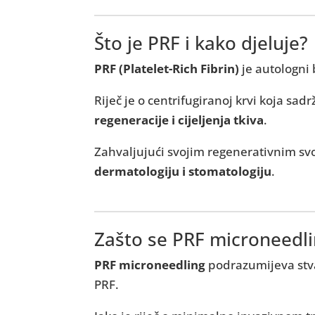
Što je PRF i kako djeluje?
PRF (Platelet-Rich Fibrin)
je autologni 
Riječ je o centrifugiranoj krvi koja sad
regeneracije i cijeljenja tkiva
.
Zahvaljujući svojim regenerativnim svo
dermatologiju i stomatologiju
.
Zašto se PRF microneedli
PRF microneedling
podrazumijeva stva
PRF.