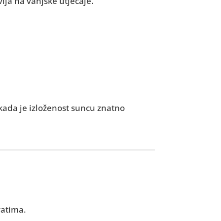
ija na vanjske utjecaje.
 kada je izloženost suncu znatno
vatima.