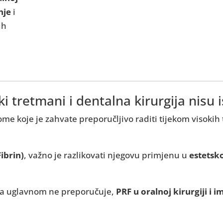
nje
i
ih
ki tretmani i dentalna kirurgija nisu 
ome koje je zahvate preporučljivo raditi tijekom visokih
Fibrin)
, važno je razlikovati njegovu primjenu u
estetsko
ta uglavnom ne preporučuje,
PRF u oralnoj kirurgiji i i